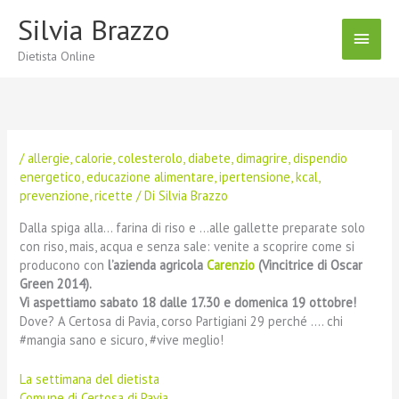
Vai
Silvia Brazzo
Menu
al
contenuto
Dietista Online
Princ
/
allergie
,
calorie
,
colesterolo
,
diabete
,
dimagrire
,
dispendio
energetico
,
educazione alimentare
,
ipertensione
,
kcal
,
prevenzione
,
ricette
/ Di
Silvia Brazzo
Dalla spiga alla… farina di riso e …alle gallette preparate solo
con riso, mais, acqua e senza sale: venite a scoprire come si
producono con
l’azienda agricola
Carenzio
(Vincitrice di Oscar
Green 2014).
Vi aspettiamo sabato 18 dalle 17.30 e domenica 19 ottobre!
Dove? A Certosa di Pavia, corso Partigiani 29 perché …. chi
#mangia sano e sicuro, #vive meglio!
La settimana del dietista
Comune di Certosa di Pavia