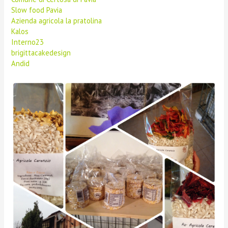
Slow food Pavia
Azienda agricola la pratolina
Kalos
Interno23
brigittacakedesign
Andid