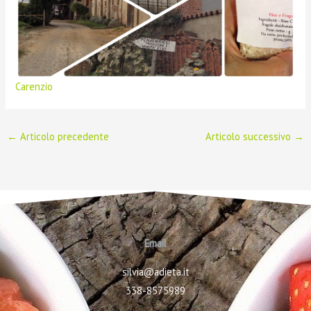
Carenzio
←
Articolo precedente
Articolo successivo
→
Email
silvia@adieta.it
338-8575989